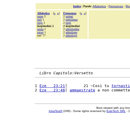
Indice
|
Parole
:
Alfabetica
-
Frequenza
-
Ro
Alfabetica
[
«
»
]
Frequenza
[
«
»
]
turno
3
2
turbati
turò
1
2
turbolenza
turpi
2
2
turpi
turpitudini 2
2 turpitudini
tutela
1
2
ubbidirebbe
tutori
1
2
ubbidirete
tutt' 77
2
ubbidirgli
Libro Capitolo:Versetto
1 
Eze   23:21
|       21 ~Così tu 
tornasti
2 
Eze   23:48
| 
ammaestrate
 a non commette
Best viewed with any br
IntraText®
(V89) - Some rights reserved by
EuloTech SRL
- 1