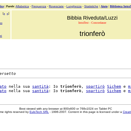
ice
|
Parole
:
Alfabetica
-
Frequenza
-
Rovesciate
-
Lunghezza
-
Statistiche
|
Aiuto
|
Biblioteca Intra
[
«
»
]
Bibbia Riveduta/Luzzi
IntraText - Concordanze
no
trionferò
ri
ersetto
ato
 nella sua 
santità
: Io 
trionferò
, 
spartirò
Sichem
 e 
m
ato
 nella sua 
santità
: Io 
trionferò
, 
spartirò
Sichem
 e 
m
Best viewed with any browser at 800x600 or 768x1024 on Tablet PC
me rights reserved by
EuloTech SRL
- 1996-2007. Content in this page is licensed under a
Creat