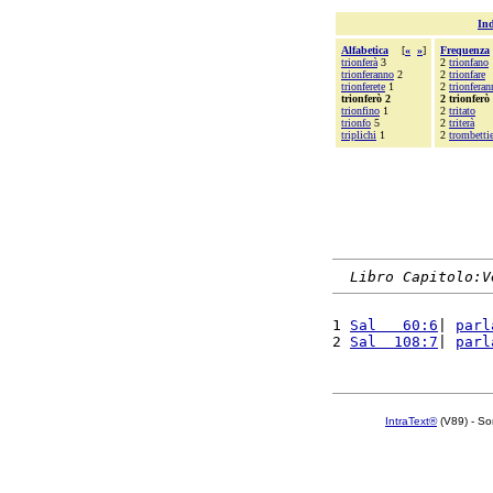
Ind
Alfabetica
[
«
»
]
Frequenza
trionferà
3
2
trionfano
trionferanno
2
2
trionfare
trionferete
1
2
trionferan
trionferò 2
2 trionferò
trionfino
1
2
tritato
trionfo
5
2
triterà
triplichi
1
2
trombettie
Libro Capitolo:V
1 
Sal   60:6
| 
parl
2 
Sal  108:7
| 
parl
IntraText®
(V89) - So