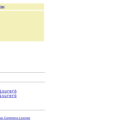
Text
isurerò
isurerò
ive Commons License