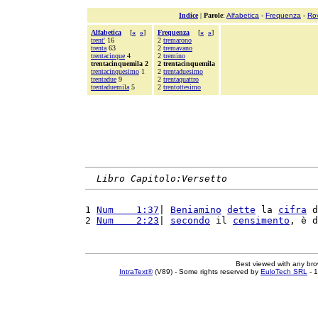
Indice
|
Parole
:
Alfabetica
-
Frequenza
-
Ro
Alfabetica
[
«
»
]
Frequenza
[
«
»
]
trent'
16
2
tremarono
trenta
63
2
tremavano
trentacinque
4
2
tremino
trentacinquemila 2
2 trentacinquemila
trentacinquesimo
1
2
trentaduesimo
trentadue
9
2
trentaquattro
trentaduemila
5
2
trentottesimo
Libro Capitolo:Versetto
1 
Num    1:37
| 
Beniamino
dette
 la 
cifra
 d
2 
Num    2:23
| 
secondo
 il 
censimento
, è d
Best viewed with any br
IntraText®
(V89) - Some rights reserved by
EuloTech SRL
- 1