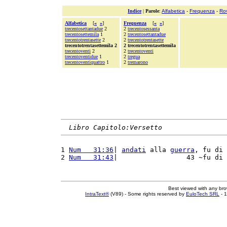
Indice
|
Parole
:
Alfabetica
-
Frequenza
-
Ro
Alfabetica
[
«
»
]
Frequenza
[
«
»
]
trecentosettantadue
2
2
trecentosessanta
trecentosettemila
1
2
trecentosettantadue
trecentotrentasette
2
2
trecentotrentasette
trecentotrentasettemila 2
2 trecentotrentasettemila
trecentoventi
2
2
trecentoventi
trecentoventidue
1
2
tregua
trecentoventiquattro
1
2
tremarono
Libro Capitolo:Versetto
1 
Num   31:36
| 
andati
 alla 
guerra
, fu di 
2 
Num   31:43
|                 43 ~fu di 
Best viewed with any br
IntraText®
(V89) - Some rights reserved by
EuloTech SRL
- 1