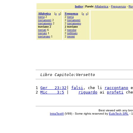
Indice
|
Parole
:
Alfabetica
-
Frequenza
-
Ro
Alfabetica
[
«
»
]
Frequenza
[
«
»
]
travia
2
2
travia
traviamenti
2
2
traviamenti
traviamento
2
2
traviamento
traviano 2
2 traviano
traviati
6
2
travolse
traviato
1
2
trebbiato
traviavano
1
2
trecent
Libro Capitolo:Versetto
1 
Ger   23:32
| 
falsi
, che li 
raccontano
 e
2 
Mic    3:5
 |    
riguardo
 ai 
profeti
 che
Best viewed with any br
IntraText®
(V89) - Some rights reserved by
EuloTech SRL
- 1