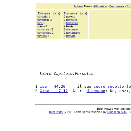
Indice
|
Parole
:
Alfabetica
-
Frequenza
-
Ro
Alfabetica
[
«
»
]
Frequenza
[
«
»
]
travestiti
1
2 traverso
travestono
2
2
travestirò
travi
6
2
travestono
travia 2
2 travia
traviamenti
2
2
traviamenti
traviamento
2
2
traviamento
traviano
2
2
traviano
Libro Capitolo:Versetto
1 
Isa   44:20
 |   il suo 
cuore
sedotto
 lo
2 
Giov    7:12
| Altri 
dicevano
: No, anzi,
Best viewed with any br
IntraText®
(V89) - Some rights reserved by
EuloTech SRL
- 1