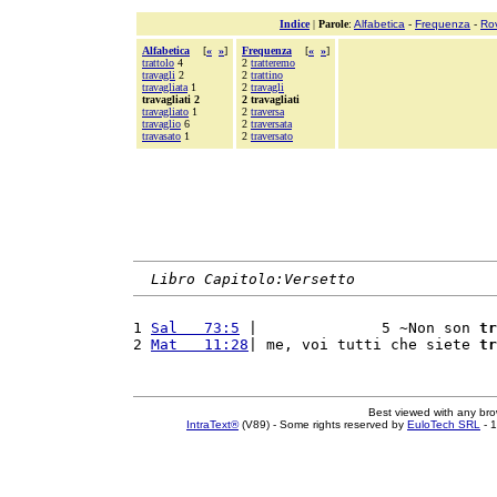
Indice
|
Parole
:
Alfabetica
-
Frequenza
-
Ro
Alfabetica
[
«
»
]
Frequenza
[
«
»
]
trattolo
4
2
tratteremo
travagli
2
2
trattino
travagliata
1
2
travagli
travagliati 2
2 travagliati
travagliato
1
2
traversa
travaglio
6
2
traversata
travasato
1
2
traversato
Libro Capitolo:Versetto
1 
Sal   73:5
 |              5 ~Non son 
tr
2 
Mat   11:28
| me, voi tutti che siete 
tr
Best viewed with any br
IntraText®
(V89) - Some rights reserved by
EuloTech SRL
- 1