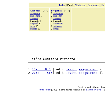
Indice
|
Parole
:
Alfabetica
-
Frequenza
-
Ro
Alfabetica
[
«
»
]
Frequenza
[
«
»
]
trasporterà
1
2
trasparente
trasporterò
1
2
trasportar
trasporti
2
2
trasporti
trasporto 2
2 trasporto
trasportò
12
2
trattandolo
trasse
45
2
trattarono
trassero
15
2
trattata
Libro Capitolo:Versetto
1 
1Re    8:4
 | ed i 
Leviti
eseguirono
 il 
2 
2Cro    5:5
| ed i 
Leviti
eseguirono
 il 
Best viewed with any br
IntraText®
(V89) - Some rights reserved by
EuloTech SRL
- 1