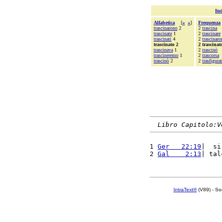
Ind
Alfabetica
[
«
»
]
Frequenza
trascinarono
2
2
trascina
trascinate
1
2
trascinare
trascinati
4
2
trascinaro
trascinato 2
2 trascinat
trascinava
1
2
trascinò
trascineremo
1
2
trascorsa
trascinò
2
2
trasfigura
Libro Capitolo:V
1 
Ger   22:19
|  si
2 
Gal    2:13
| tal
IntraText®
(V89) - So