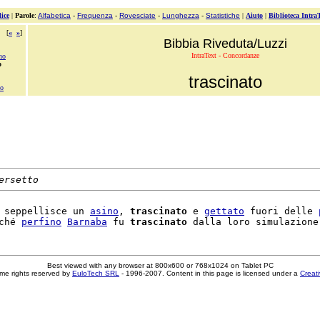
ice
|
Parole
:
Alfabetica
-
Frequenza
-
Rovesciate
-
Lunghezza
-
Statistiche
|
Aiuto
|
Biblioteca Intra
[
«
»
]
Bibbia Riveduta/Luzzi
IntraText - Concordanze
no
o
trascinato
to
ersetto
 seppellisce un 
asino
, 
trascinato
 e 
gettato
 fuori delle 
ché 
perfino
Barnaba
 fu 
trascinato
Best viewed with any browser at 800x600 or 768x1024 on Tablet PC
me rights reserved by
EuloTech SRL
- 1996-2007. Content in this page is licensed under a
Creat