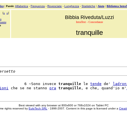
ice
|
Parole
:
Alfabetica
-
Frequenza
-
Rovesciate
-
Lunghezza
-
Statistiche
|
Aiuto
|
Biblioteca Intra
[
«
»
]
Bibbia Riveduta/Luzzi
to
IntraText - Concordanze
amente
e
tranquille
ersetto
           6 ~Sono invece 
tranquille
 le 
tende
 de' 
ladron
ioni
 che se ne stanno 
ora
tranquille
, e che, quand'io m'
Best viewed with any browser at 800x600 or 768x1024 on Tablet PC
me rights reserved by
EuloTech SRL
- 1996-2007. Content in this page is licensed under a
Creat