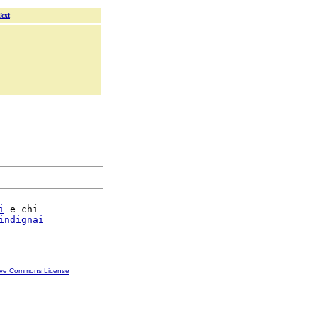
Text
i
 e chi

indignai
ive Commons License