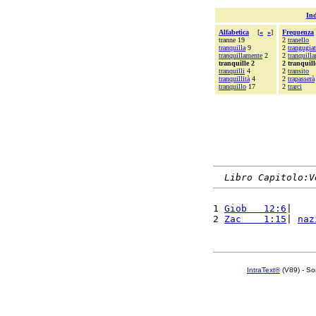
Ind
Alfabetica
[
«
»
]
Frequenza
tranne 19
2
tranello
tranquilla
9
2
trangugia
tranquillamente
2
2
tranquill
tranquille 2
2 tranquill
tranquilli
4
2
transito
tranquillità
4
2
trapasserà
tranquillo
17
2
trarci
Libro Capitolo:V
1 
Giob   12:6
|    
2 
Zac    1:15
| 
naz
IntraText®
(V89) - So