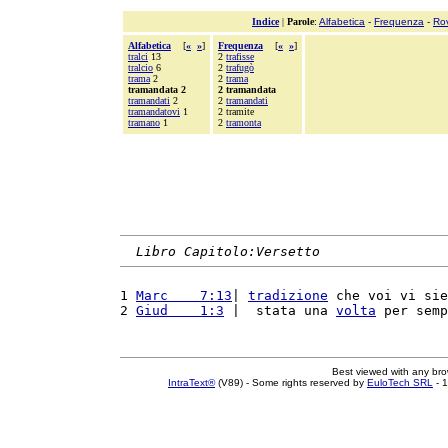
Indice
|
Parole
:
Alfabetica
-
Frequenza
-
Ro
Alfabetica
[
«
»
]
Frequenza
[
«
»
]
tralci
13
2
trafisse
tralcio
6
2
trafugò
trama
2
2
trama
tramandata 2
2 tramandata
tramandati
2
2
tramandati
tramandatovi
1
2 tramite
tramano
1
2
tramonta
Libro Capitolo:Versetto
1 
Marc    7:13
| 
tradizione
 che voi vi sie
2 
Giud    1:3
 |  stata una 
volta
 per semp
Best viewed with any br
IntraText®
(V89) - Some rights reserved by
EuloTech SRL
- 1