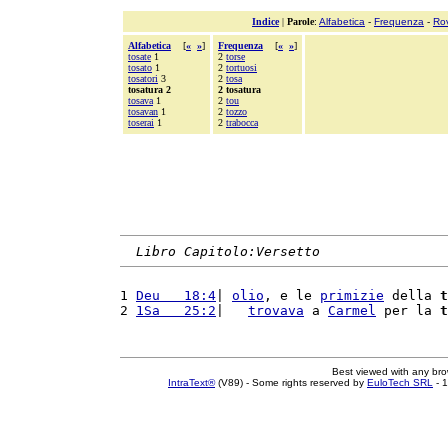
Indice
|
Parole
:
Alfabetica
-
Frequenza
-
Ro
Alfabetica
[
«
»
]
Frequenza
[
«
»
]
tosate
1
2
torse
tosato
1
2
tortuosi
tosatori
3
2
tosa
tosatura 2
2 tosatura
tosava
1
2
tou
tosavan
1
2
tozzo
toserai
1
2
trabocca
Libro Capitolo:Versetto
1 
Deu   18:4
| 
olio
, e le 
primizie
 della 
t
2 
1Sa   25:2
|   
trovava
 a 
Carmel
 per la 
t
Best viewed with any br
IntraText®
(V89) - Some rights reserved by
EuloTech SRL
- 1