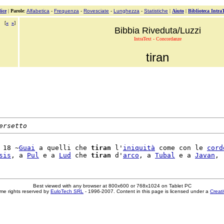
ice
|
Parole
:
Alfabetica
-
Frequenza
-
Rovesciate
-
Lunghezza
-
Statistiche
|
Aiuto
|
Biblioteca Intra
[
«
»
]
Bibbia Riveduta/Luzzi
IntraText - Concordanze
tiran
ersetto
 18 ~
Guai
 a quelli che 
tiran
 l'
iniquità
 come con le 
cord
sis
, a 
Pul
 e a 
Lud
 che 
tiran
 d'
arco
, a 
Tubal
 e a 
Javan
Best viewed with any browser at 800x600 or 768x1024 on Tablet PC
me rights reserved by
EuloTech SRL
- 1996-2007. Content in this page is licensed under a
Creat