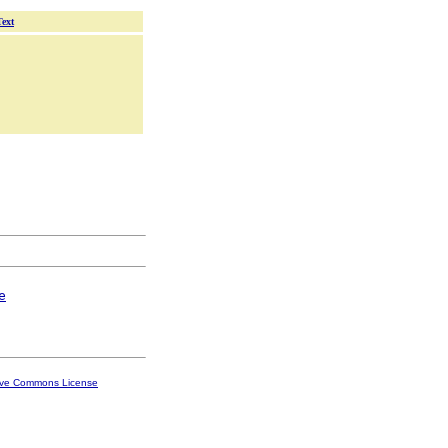
Text
e
ive Commons License