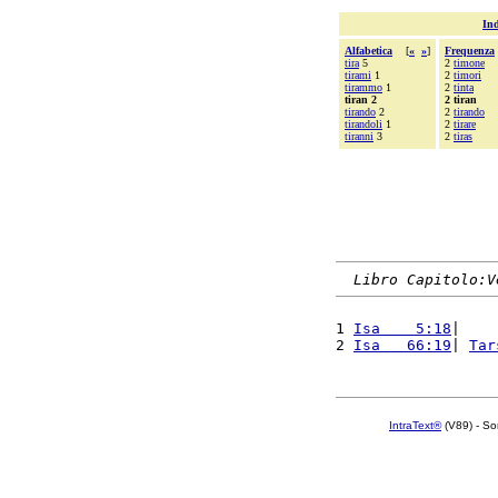
Ind
Alfabetica
[
«
»
]
Frequenza
tira
5
2
timone
tirami
1
2
timori
tirammo
1
2
tinta
tiran 2
2 tiran
tirando
2
2
tirando
tirandoli
1
2
tirare
tiranni
3
2
tiras
Libro Capitolo:V
1 
Isa    5:18
|    
2 
Isa   66:19
| 
Tar
IntraText®
(V89) - So