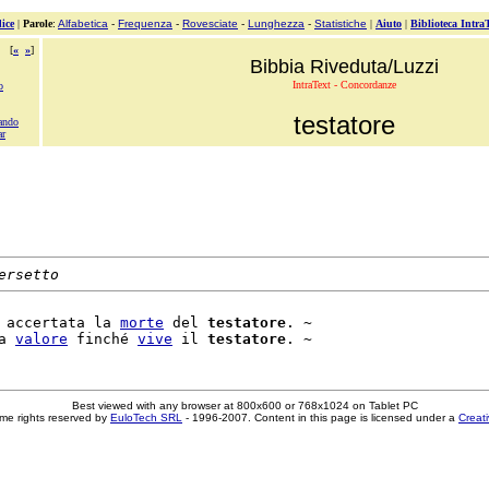
ice
|
Parole
:
Alfabetica
-
Frequenza
-
Rovesciate
-
Lunghezza
-
Statistiche
|
Aiuto
|
Biblioteca Intra
[
«
»
]
Bibbia Riveduta/Luzzi
IntraText - Concordanze
o
testatore
ando
ar
ersetto
 accertata la 
morte
 del 
testatore
. ~

a 
valore
 finché 
vive
 il 
testatore
Best viewed with any browser at 800x600 or 768x1024 on Tablet PC
me rights reserved by
EuloTech SRL
- 1996-2007. Content in this page is licensed under a
Creat