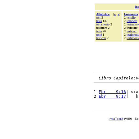
Ind
Alfabetica
[
«
»
]
Frequenza
test
3
2
tertullo
testa
132
2
tesoriere
testamento
2
2
testament
testatore 2
2 testatore
teste
26
2
testicoli
testè
1
2
testimoni
testicoli
2
2
testimoni
Libro Capitolo:V
1 
Ebr    9:16
| sia
2 
Ebr    9:17
|   h
IntraText®
(V89) - So