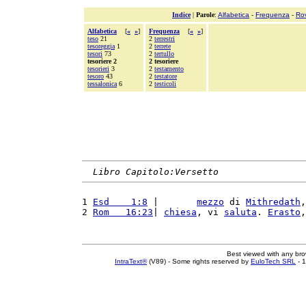
Indice
|
Parole
:
Alfabetica
-
Frequenza
-
Ro
Alfabetica
[
«
»
]
Frequenza
[
«
»
]
teso
21
2
terrestri
tesoreggia
1
2
terrete
tesori
73
2
tertullo
tesoriere 2
2 tesoriere
tesorieri
3
2
testamento
tesoro
43
2
testatore
tessalonica
6
2
testicoli
Libro Capitolo:Versetto
1 
Esd    1:8
 |       
mezzo
 di 
Mithredath
,
2 
Rom   16:23
| 
chiesa
, vi 
saluta
. 
Erasto
,
Best viewed with any br
IntraText®
(V89) - Some rights reserved by
EuloTech SRL
- 1