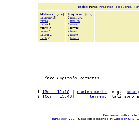
Indice
|
Parole
:
Alfabetica
-
Frequenza
-
Ro
Alfabetica
[
«
»
]
Frequenza
[
«
»
]
terremoto
15
2
terminava
terrena
2
2
terminò
terrene
1
2
terrena
terreni 2
2 terreni
terreno
18
2
terrestri
terrestri
2
2
terrete
terrete
2
2
tertullo
Libro Capitolo:Versetto
1 
1Re   11:18
 | 
mantenimento
, e gli 
asseg
2 
1Cor   15:48
|      
terreno
, tali sono a
Best viewed with any br
IntraText®
(V89) - Some rights reserved by
EuloTech SRL
- 1