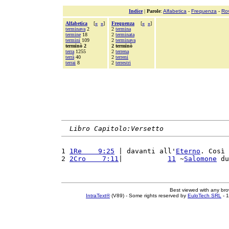
Indice
|
Parole
:
Alfabetica
-
Frequenza
-
Ro
Alfabetica
[
«
»
]
Frequenza
[
«
»
]
terminava
2
2
termina
termine
18
2
terminata
termini
109
2
terminava
terminò 2
2 terminò
terra
1255
2
terrena
terrà
40
2
terreni
terrai
8
2
terrestri
Libro Capitolo:Versetto
1 
1Re    9:25
 | davanti all'
Eterno
. Così 
2 
2Cro    7:11
|           
11
 ~
Salomone
 du
Best viewed with any br
IntraText®
(V89) - Some rights reserved by
EuloTech SRL
- 1