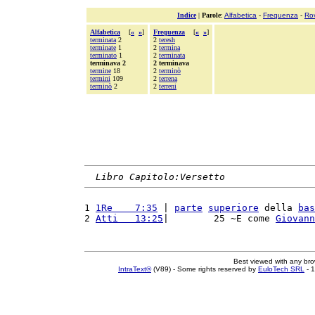
Indice
|
Parole
:
Alfabetica
-
Frequenza
-
Ro
Alfabetica
[
«
»
]
Frequenza
[
«
»
]
terminata
2
2
teresh
terminate
1
2
termina
terminato
1
2
terminata
terminava 2
2 terminava
termine
18
2
terminò
termini
109
2
terrena
terminò
2
2
terreni
Libro Capitolo:Versetto
1 
1Re    7:35
 | 
parte
superiore
 della 
bas
2 
Atti   13:25
|        25 ~E come 
Giovann
Best viewed with any br
IntraText®
(V89) - Some rights reserved by
EuloTech SRL
- 1