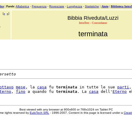
ice
|
Parole
:
Alfabetica
-
Frequenza
-
Rovesciate
-
Lunghezza
-
Statistiche
|
Aiuto
|
Biblioteca Intra
[
«
»
]
Bibbia Riveduta/Luzzi
IntraText - Concordanze
a
terminata
ersetto
ottavo
mese
, la 
casa
 fu 
terminata
 in tutte le sue 
parti
,
terno
, 
fino
 a quando fu 
terminata
. La 
casa
 dell'
Eterno
Best viewed with any browser at 800x600 or 768x1024 on Tablet PC
me rights reserved by
EuloTech SRL
- 1996-2007. Content in this page is licensed under a
Creat