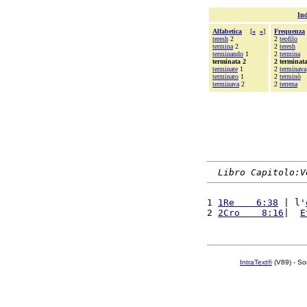
Ind
Alfabetica
[
«
»
]
Frequenza
teresh
2
2
teofilo
termina
2
2
teresh
terminando
1
2
termina
terminata 2
2 terminat
terminate
1
2
terminava
terminato
1
2
terminò
terminava
2
2
terrena
Libro Capitolo:V
1 
1Re    6:38
 | l'
2 
2Cro    8:16
|  
E
IntraText®
(V89) - So