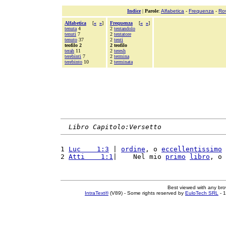
Indice
|
Parole
:
Alfabetica
-
Frequenza
-
Ro
Alfabetica
[
«
»
]
Frequenza
[
«
»
]
tenuta
4
2
tentandolo
tenuti
7
2
tentatore
tenuto
37
2
tenti
teofilo 2
2 teofilo
terah
11
2
teresh
terebinti
7
2
termina
terebinto
10
2
terminata
Libro Capitolo:Versetto
1 
Luc    1:3
 | 
ordine
, o 
eccellentissimo
2 
Atti    1:1
|    Nel mio 
primo
libro
, o 
Best viewed with any br
IntraText®
(V89) - Some rights reserved by
EuloTech SRL
- 1