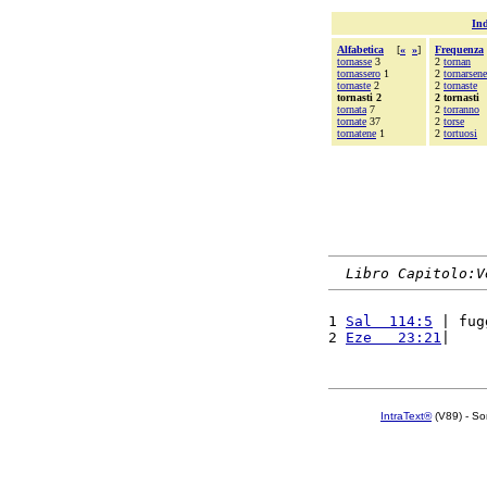
Ind
Alfabetica
[
«
»
]
Frequenza
tornasse
3
2
tornan
tornassero
1
2
tornarsene
tornaste
2
2
tornaste
tornasti 2
2 tornasti
tornata
7
2
torranno
tornate
37
2
torse
tornatene
1
2
tortuosi
Libro Capitolo:V
1 
Sal  114:5
 | fug
2 
Eze   23:21
|    
IntraText®
(V89) - So