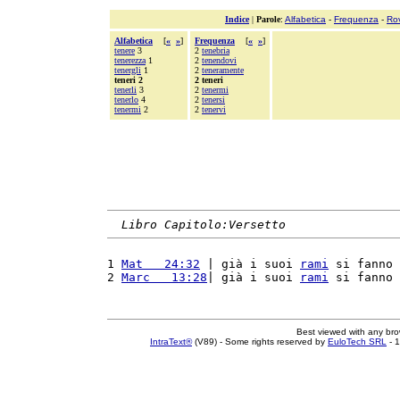
Indice
|
Parole
:
Alfabetica
-
Frequenza
-
Ro
Alfabetica
[
«
»
]
Frequenza
[
«
»
]
tenere
3
2
tenebria
tenerezza
1
2
tenendovi
tenergli
1
2
teneramente
teneri 2
2 teneri
tenerli
3
2
tenermi
tenerlo
4
2
tenersi
tenermi
2
2
tenervi
Libro Capitolo:Versetto
1 
Mat   24:32
 | già i suoi 
rami
 si fanno 
2 
Marc   13:28
| già i suoi 
rami
 si fanno 
Best viewed with any br
IntraText®
(V89) - Some rights reserved by
EuloTech SRL
- 1