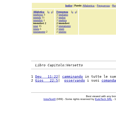
Indice
|
Parole
:
Alfabetica
-
Frequenza
-
Ro
Alfabetica
[
«
»
]
Frequenza
[
«
»
]
tenebroso
3
2
tendiamo
tenendo
11
2
tendon
tenendoti
1
2
tenebria
tenendovi 2
2 tenendovi
tener
15
2
teneramente
tenera
5
2
teneri
teneramente
2
2
tenermi
Libro Capitolo:Versetto
1 
Deu   11:22
| 
camminando
 in tutte le sue
2 
Gios   22:5
|  
osservando
 i suoi 
comanda
Best viewed with any br
IntraText®
(V89) - Some rights reserved by
EuloTech SRL
- 1