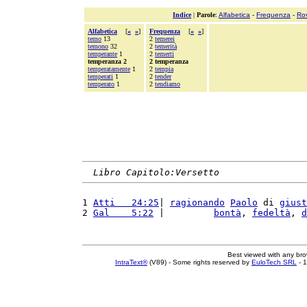
Indice
|
Parole
:
Alfabetica
-
Frequenza
-
Ro
Alfabetica
[
«
»
]
Frequenza
[
«
»
]
temo
13
2
temerei
temono
32
2
temerità
temperante
1
2
temerti
temperanza 2
2 temperanza
temperatamente
1
2
tempia
temperati
1
2
tender
temperato
1
2
tendiamo
Libro Capitolo:Versetto
1 
Atti   24:25
| 
ragionando
Paolo
 di 
giust
2 
Gal    5:22
 |         
bontà
, 
fedeltà
, 
d
Best viewed with any br
IntraText®
(V89) - Some rights reserved by
EuloTech SRL
- 1