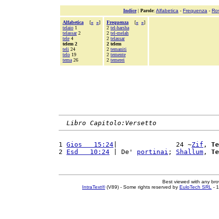
Indice
|
Parole
:
Alfabetica
-
Frequenza
-
Ro
Alfabetica
[
«
»
]
Frequenza
[
«
»
]
telaio
1
2
tel-harsha
telassar
2
2
tel-melah
tele
4
2
telassar
telem 2
2 telem
teli
24
2
temaniti
telo
19
2
temente
tema
26
2
temerei
Libro Capitolo:Versetto
1 
Gios   15:24
|               24 ~
Zif
, 
Te
2 
Esd   10:24
 | De' 
portinai
; 
Shallum
, 
Te
Best viewed with any br
IntraText®
(V89) - Some rights reserved by
EuloTech SRL
- 1