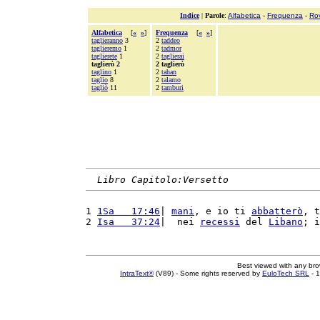
Indice
|
Parole
:
Alfabetica
-
Frequenza
-
Ro
Alfabetica
[
«
»
]
Frequenza
[
«
»
]
taglieranno
3
2
taddeo
taglieremo
1
2
tadmor
taglierete
1
2
taglierai
taglierò 2
2 taglierò
taglino
1
2
tahan
taglio
8
2
talamo
tagliò
11
2
tamburi
Libro Capitolo:Versetto
1 
1Sa   17:46
| 
mani
, e io ti 
abbatterò
, t
2 
Isa   37:24
|  nei 
recessi
 del 
Libano
; i
Best viewed with any br
IntraText®
(V89) - Some rights reserved by
EuloTech SRL
- 1