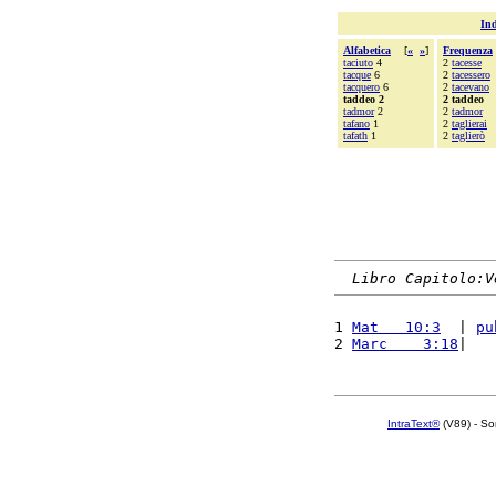
Ind
Alfabetica
[
«
»
]
Frequenza
taciuto
4
2
tacesse
tacque
6
2
tacessero
tacquero
6
2
tacevano
taddeo 2
2 taddeo
tadmor
2
2
tadmor
tafano
1
2
taglierai
tafath
1
2
taglierò
Libro Capitolo:V
1 
Mat   10:3
  | 
pu
2 
Marc    3:18
|   
IntraText®
(V89) - So