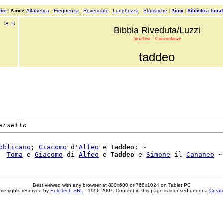
ice
|
Parole
:
Alfabetica
-
Frequenza
-
Rovesciate
-
Lunghezza
-
Statistiche
|
Aiuto
|
Biblioteca Intra
[
«
»
]
Bibbia Riveduta/Luzzi
IntraText - Concordanze
taddeo
ersetto
bblicano
; 
Giacomo
 d'
Alfeo
 e 
Taddeo
; ~

  
Toma
 e 
Giacomo
 di 
Alfeo
 e 
Taddeo
 e 
Simone
 il 
Cananeo
Best viewed with any browser at 800x600 or 768x1024 on Tablet PC
me rights reserved by
EuloTech SRL
- 1996-2007. Content in this page is licensed under a
Creat