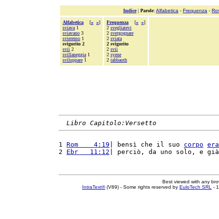
Indice
|
Parole
:
Alfabetica
-
Frequenza
-
Ro
Alfabetica
[
«
»
]
Frequenza
[
«
»
]
sviava
1
2
svegliatevi
sviavano
3
2
svergognare
svieremo
1
2
sviata
svigorito 2
2 svigorito
svii
2
2
svii
svillaneggia
1
2
syene
sviluppare
1
2
tabbaoth
Libro Capitolo:Versetto
1 
Rom    4:19
| bensì che il suo 
corpo
era
2 
Ebr   11:12
| perciò, da uno solo, e già
Best viewed with any br
IntraText®
(V89) - Some rights reserved by
EuloTech SRL
- 1