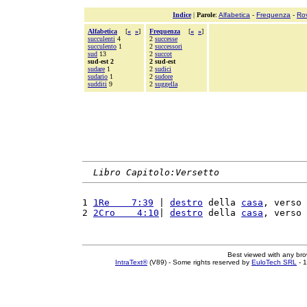
Indice
|
Parole
:
Alfabetica
-
Frequenza
-
Ro
Alfabetica
[
«
»
]
Frequenza
[
«
»
]
succulenti
4
2
successe
succulento
1
2
successori
sud
13
2
succot
sud-est 2
2 sud-est
sudare
1
2
sudici
sudario
1
2
sudore
sudditi
9
2
suggella
Libro Capitolo:Versetto
1 
1Re    7:39
 | 
destro
 della 
casa
, verso 
2 
2Cro    4:10
| 
destro
 della 
casa
, verso 
Best viewed with any br
IntraText®
(V89) - Some rights reserved by
EuloTech SRL
- 1