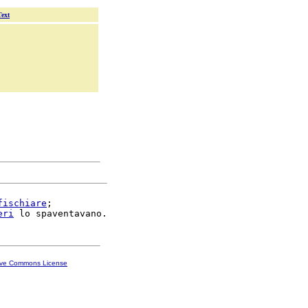
Text
fischiare
;

eri
ive Commons License