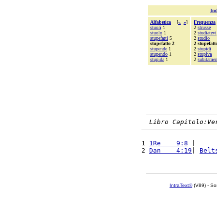
Ind
Alfabetica
[
«
»
]
Frequenza
stuoli
1
2
strusse
stuolo
1
2
studiatevi
stupefatti
5
2
studio
stupefatto 2
2 stupefatt
stupende
1
2
stupidi
stupendo
1
2
stupiva
stupida
1
2
subitamen
Libro Capitolo:Ve
1 
1Re    9:8
 |     
2 
Dan    4:19
| 
Belt
IntraText®
(V89) - So