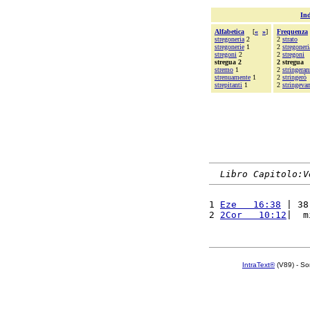
Ind
Alfabetica
[
«
»
]
Frequenza
stregoneria
2
2
strato
stregonerie
1
2
stregoneri
stregoni
2
2
stregoni
stregua 2
2 stregua
stremo
1
2
stringera
strenuamente
1
2
stringerò
strepitanti
1
2
stringeva
Libro Capitolo:V
1 
Eze   16:38
 | 38
2 
2Cor   10:12
|  m
IntraText®
(V89) - So