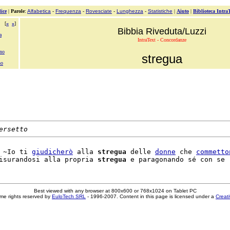
ice
|
Parole
:
Alfabetica
-
Frequenza
-
Rovesciate
-
Lunghezza
-
Statistiche
|
Aiuto
|
Biblioteca Intra
[
«
»
]
Bibbia Riveduta/Luzzi
a
IntraText - Concordanze
nno
stregua
no
ersetto
 ~Io ti 
giudicherò
 alla 
stregua
 delle 
donne
 che 
commetto
isurandosi alla propria 
stregua
Best viewed with any browser at 800x600 or 768x1024 on Tablet PC
me rights reserved by
EuloTech SRL
- 1996-2007. Content in this page is licensed under a
Creat