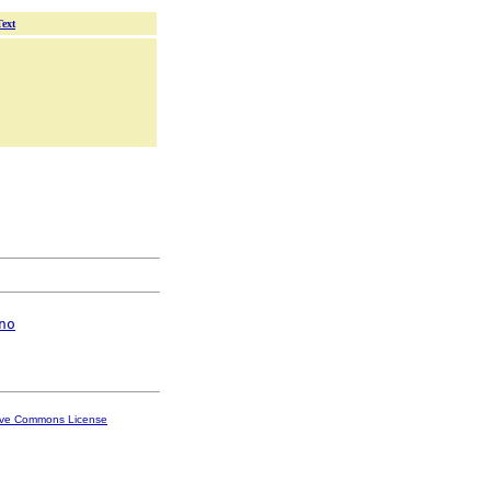
Text
no
ive Commons License