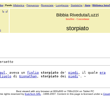
ice
|
Parole
:
Alfabetica
-
Frequenza
-
Rovesciate
-
Lunghezza
-
Statistiche
|
Aiuto
|
Biblioteca Intra
[
«
»
]
Bibbia Riveduta/Luzzi
IntraText - Concordanze
storpiato
vi
ersetto
aul
, aveva un 
figlio
storpiato
 de' 
piedi
, il quale 
era
liuolo
 di 
Gionathan
, 
storpiato
 dei 
piedi
Best viewed with any browser at 800x600 or 768x1024 on Tablet PC
me rights reserved by
EuloTech SRL
- 1996-2007. Content in this page is licensed under a
Creat