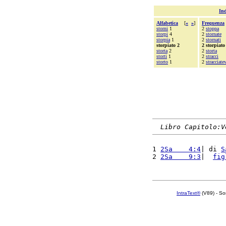
Ind
Alfabetica
[
«
»
]
Frequenza
storni
1
2
stoppa
storpi
4
2
stornate
storpia
1
2
stornati
storpiato 2
2 storpiato
storta
2
2
storta
storti
1
2
stracci
storto
1
2
stracciate
Libro Capitolo:V
1 
2Sa    4:4
| di 
S
2 
2Sa    9:3
|  
fig
IntraText®
(V89) - So