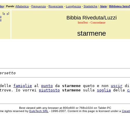
ice
|
Parole
:
Alfabetica
-
Frequenza
-
Rovesciate
-
Lunghezza
-
Statistiche
|
Aiuto
|
Biblioteca Intra
[
«
»
]
mo
Bibbia Riveduta/Luzzi
no
IntraText - Concordanze
starmene
ersetto
delle 
famiglie
 al 
punto
 da 
starmene
 queto e non 
uscir
 di
trove. Io vorrei 
piuttosto
starmene
 sulla 
soglia
 della 
c
Best viewed with any browser at 800x600 or 768x1024 on Tablet PC
me rights reserved by
EuloTech SRL
- 1996-2007. Content in this page is licensed under a
Creat