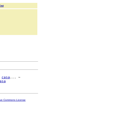
Text
 
casa
... ~

asa
ive Commons License