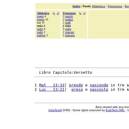
Indice
|
Parole
:
Alfabetica
-
Frequenza
-
Ro
Alfabetica
[
«
»
]
Frequenza
[
«
»
]
stagni
4
2
stacchi
stagno
19
2
stadera
stai 31
2
stadî
staia 2
2 staia
stalla
4
2
stalle
stalle
2
2
stancare
stalloni
3
2
stancarsi
Libro Capitolo:Versetto
1 
Mat   13:33
| 
prende
 e 
nasconde
 in tre 
s
2 
Luc   13:21
|  
preso
 e 
nascosto
 in tre 
s
Best viewed with any br
IntraText®
(V89) - Some rights reserved by
EuloTech SRL
- 1