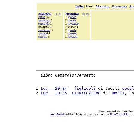
Indice
|
Parole
:
Alfabetica
-
Frequenza
-
Ro
Alfabetica
[
«
»
]
Frequenza
[
«
»
]
sposa
35
2
sponda
sposalizio
1
2
sponde
sposando
2
2
sposando
sposano 2
2 sposano
sposarono
3
2
sposati
sposarsi
1
2
sposerà
sposata
5
2
spossata
Libro Capitolo:Versetto
1 
Luc   20:34
|  
figliuoli
 di questo 
secol
2 
Luc   20:35
| 
risurrezione
 dai 
morti
, no
Best viewed with any br
IntraText®
(V89) - Some rights reserved by
EuloTech SRL
- 1