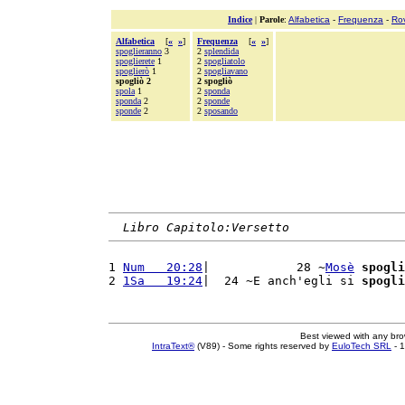
Indice
|
Parole
:
Alfabetica
-
Frequenza
-
Ro
Alfabetica
[
«
»
]
Frequenza
[
«
»
]
spoglieranno
3
2
splendida
spoglierete
1
2
spogliatolo
spoglierò
1
2
spogliavano
spogliò 2
2 spogliò
spola
1
2
sponda
sponda
2
2
sponde
sponde
2
2
sposando
Libro Capitolo:Versetto
1 
Num   20:28
|            28 ~
Mosè
spogli
2 
1Sa   19:24
|  24 ~E anch'egli si 
spogli
Best viewed with any br
IntraText®
(V89) - Some rights reserved by
EuloTech SRL
- 1