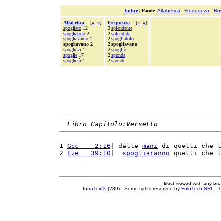
Indice
|
Parole
:
Alfabetica
-
Frequenza
-
Ro
Alfabetica
[
«
»
]
Frequenza
[
«
»
]
spogliato
12
2
splendente
spogliatolo
2
2
splendida
spogliavamo
1
2
spogliatolo
spogliavano 2
2 spogliavano
spogliavi
1
2
spogliò
spoglie
17
2
sponda
spoglierà
4
2
sponde
Libro Capitolo:Versetto
1 
Gdc    2:16
| dalle 
mani
 di quelli che l
2 
Eze   39:10
|  
spoglieranno
 quelli che l
Best viewed with any br
IntraText®
(V89) - Some rights reserved by
EuloTech SRL
- 1