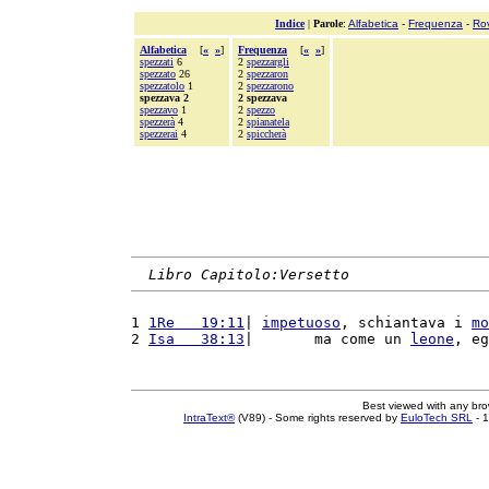
Indice
|
Parole
:
Alfabetica
-
Frequenza
-
Ro
Alfabetica
[
«
»
]
Frequenza
[
«
»
]
spezzati
6
2
spezzargli
spezzato
26
2
spezzaron
spezzatolo
1
2
spezzarono
spezzava 2
2 spezzava
spezzavo
1
2
spezzo
spezzerà
4
2
spianatela
spezzerai
4
2
spiccherà
Libro Capitolo:Versetto
1 
1Re   19:11
| 
impetuoso
, schiantava i 
mo
2 
Isa   38:13
|       ma come un 
leone
, eg
Best viewed with any br
IntraText®
(V89) - Some rights reserved by
EuloTech SRL
- 1