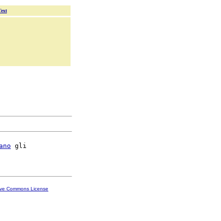
Text
ano
 gli

ive Commons License