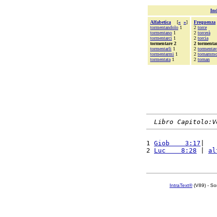
Ind
Alfabetica
[
«
»
]
Frequenza
tormentandolo
1
2
torce
tormentano
1
2
torcerà
tormentarci
1
2
torcia
tormentare 2
2 tormenta
tormentarli
1
2
tormentav
tormentarmi
1
2
tornamm
tormentata
1
2
tornan
Libro Capitolo:V
1 
Giob    3:17
|   
2 
Luc    8:28
 | 
al
IntraText®
(V89) - So