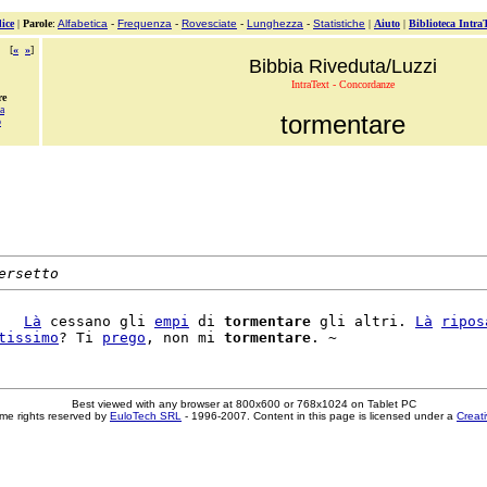
ice
|
Parole
:
Alfabetica
-
Frequenza
-
Rovesciate
-
Lunghezza
-
Statistiche
|
Aiuto
|
Biblioteca Intra
[
«
»
]
Bibbia Riveduta/Luzzi
IntraText - Concordanze
re
a
tormentare
o
ersetto
   
Là
 cessano gli 
empi
 di 
tormentare
 gli altri. 
Là
ripos
tissimo
? Ti 
prego
, non mi 
tormentare
Best viewed with any browser at 800x600 or 768x1024 on Tablet PC
me rights reserved by
EuloTech SRL
- 1996-2007. Content in this page is licensed under a
Creat