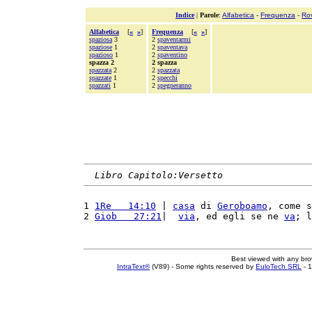
Indice
|
Parole
:
Alfabetica
-
Frequenza
-
Ro
Alfabetica
[
«
»
]
Frequenza
[
«
»
]
spaziosa
3
2
spaventarmi
spaziose
1
2
spaventava
spazioso
1
2
spaventino
spazza 2
2 spazza
spazzata
2
2
spazzata
spazzate
1
2
specchi
spazzati
1
2
spegneranno
Libro Capitolo:Versetto
1 
1Re   14:10
 | 
casa
 di 
Geroboamo
, come s
2 
Giob   27:21
|  
via
, ed egli se ne 
va
; l
Best viewed with any br
IntraText®
(V89) - Some rights reserved by
EuloTech SRL
- 1