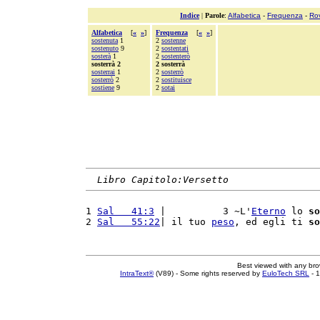
Indice
|
Parole
:
Alfabetica
-
Frequenza
-
Ro
Alfabetica
[
«
»
]
Frequenza
[
«
»
]
sostenuta
1
2
sostenne
sostenuto
9
2
sostentati
sosterà
1
2
sostenterò
sosterrà 2
2 sosterrà
sosterrai
1
2
sosterrò
sosterrò
2
2
sostituisce
sostiene
9
2
sotai
Libro Capitolo:Versetto
1 
Sal   41:3
 |          3 ~L'
Eterno
 lo 
so
2 
Sal   55:22
| il tuo 
peso
, ed egli ti 
so
Best viewed with any br
IntraText®
(V89) - Some rights reserved by
EuloTech SRL
- 1