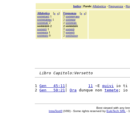
Indice
|
Parole
:
Alfabetica
-
Frequenza
-
Ro
Alfabetica
[
«
»
]
Frequenza
[
«
»
]
sostentasti
1
2
sostenevano
sostentatemi
1
2
sostenne
sostentati
2
2
sostentati
sostenterò 2
2 sostenterò
sostentò
1
2
sosterrà
sostenuta
1
2
sosterrò
sostenuto
9
2
sostituisce
Libro Capitolo:Versetto
1 
Gen   45:11
|         
11
 ~E 
quivi
 io ti 
2 
Gen   50:21
| 
Ora
 dunque non 
temete
; io 
Best viewed with any br
IntraText®
(V89) - Some rights reserved by
EuloTech SRL
- 1