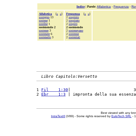
Indice
|
Parole
:
Alfabetica
-
Frequenza
-
Ro
Alfabetica
[
«
»
]
Frequenza
[
«
»
]
sostegno
13
2
sospinto
sostene
1
2
sospirato
sostène
1
2
sospiro
sostenendo 2
2 sostenendo
sostener
3
2
sostenevano
sostenere
6
2
sostenne
sostenerlo
3
2
sostentati
Libro Capitolo:Versetto
1 
Fil    1:30
|                          3
2 
Ebr    1:3
 | impronta della sua essenza
Best viewed with any br
IntraText®
(V89) - Some rights reserved by
EuloTech SRL
- 1