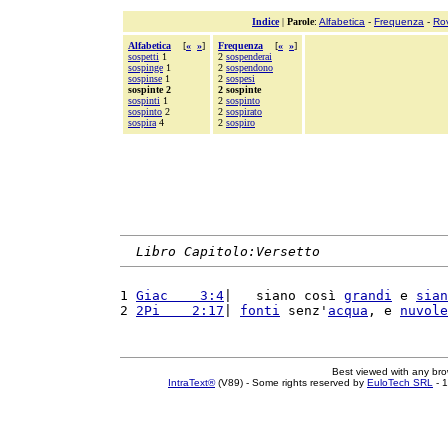
Indice
|
Parole
:
Alfabetica
-
Frequenza
-
Ro
Alfabetica
[
«
»
]
Frequenza
[
«
»
]
sospetti
1
2
sospenderai
sospinge
1
2
sospendono
sospinse
1
2
sospesi
sospinte 2
2 sospinte
sospinti
1
2
sospinto
sospinto
2
2
sospirato
sospira
4
2
sospiro
Libro Capitolo:Versetto
1 
Giac    3:4
|   siano così 
grandi
 e 
sian
2 
2Pi    2:17
| 
fonti
 senz'
acqua
, e 
nuvole
Best viewed with any br
IntraText®
(V89) - Some rights reserved by
EuloTech SRL
- 1