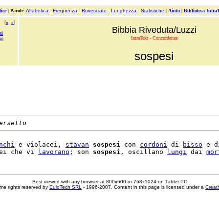
ice
|
Parole
:
Alfabetica
-
Frequenza
-
Rovesciate
-
Lunghezza
-
Statistiche
|
Aiuto
|
Biblioteca Intra
[
«
»
]
Bibbia Riveduta/Luzzi
ai
IntraText - Concordanze
no
sospesi
ersetto
nchi
 e violacei, 
stavan
sospesi
 con 
cordoni
 di 
bisso
 e di
ei che vi 
lavorano
; son 
sospesi
, oscillano 
lungi
 dai 
mor
Best viewed with any browser at 800x600 or 768x1024 on Tablet PC
me rights reserved by
EuloTech SRL
- 1996-2007. Content in this page is licensed under a
Creat