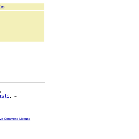
Text


tali
ive Commons License