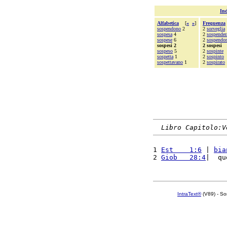
Ind
Alfabetica
[
«
»
]
Frequenza
sospendono
2
2
sorveglia
sospesa
4
2
sospender
sospese
6
2
sospendo
sospesi 2
2 sospesi
sospeso
5
2
sospinte
sospetta
1
2
sospinto
sospettavano
1
2
sospirato
Libro Capitolo:V
1 
Est    1:6
 | 
bia
2 
Giob   28:4
|  qu
IntraText®
(V89) - So