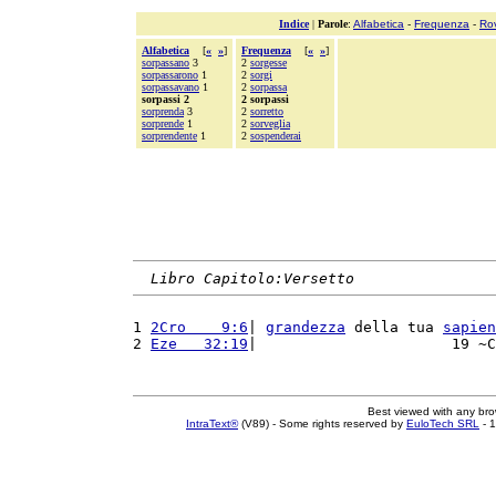
Indice
|
Parole
:
Alfabetica
-
Frequenza
-
Ro
Alfabetica
[
«
»
]
Frequenza
[
«
»
]
sorpassano
3
2
sorgesse
sorpassarono
1
2
sorgi
sorpassavano
1
2
sorpassa
sorpassi 2
2 sorpassi
sorprenda
3
2
sorretto
sorprende
1
2
sorveglia
sorprendente
1
2
sospenderai
Libro Capitolo:Versetto
1 
2Cro    9:6
| 
grandezza
 della tua 
sapien
2 
Eze   32:19
|                      19 ~C
Best viewed with any br
IntraText®
(V89) - Some rights reserved by
EuloTech SRL
- 1