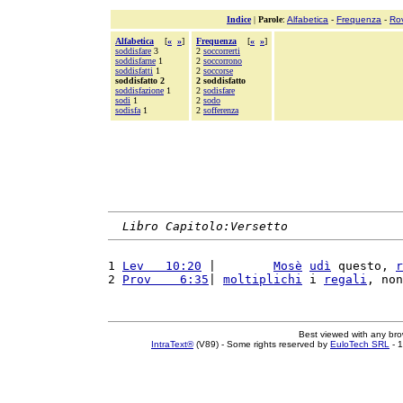
Indice
|
Parole
:
Alfabetica
-
Frequenza
-
Ro
Alfabetica
[
«
»
]
Frequenza
[
«
»
]
soddisfare
3
2
soccorrerti
soddisfarne
1
2
soccorrono
soddisfatti
1
2
soccorse
soddisfatto 2
2 soddisfatto
soddisfazione
1
2
sodisfare
sodi
1
2
sodo
sodisfa
1
2
sofferenza
Libro Capitolo:Versetto
1 
Lev   10:20
 |        
Mosè
udì
 questo, 
r
2 
Prov    6:35
| 
moltiplichi
 i 
regali
, non
Best viewed with any br
IntraText®
(V89) - Some rights reserved by
EuloTech SRL
- 1