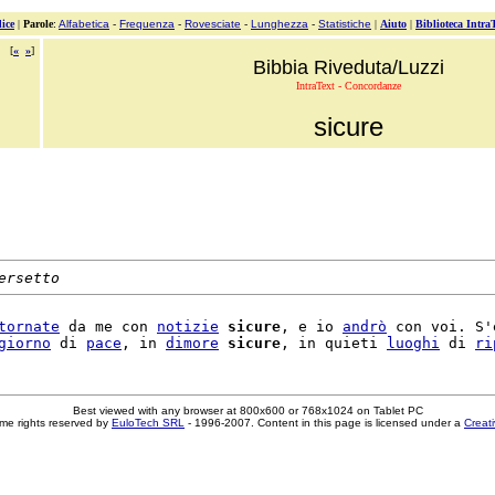
ice
|
Parole
:
Alfabetica
-
Frequenza
-
Rovesciate
-
Lunghezza
-
Statistiche
|
Aiuto
|
Biblioteca Intra
[
«
»
]
Bibbia Riveduta/Luzzi
IntraText - Concordanze
sicure
ersetto
tornate
 da me con 
notizie
sicure
, e io 
andrò
 con voi. S'e
giorno
 di 
pace
, in 
dimore
sicure
, in quieti 
luoghi
 di 
ri
Best viewed with any browser at 800x600 or 768x1024 on Tablet PC
me rights reserved by
EuloTech SRL
- 1996-2007. Content in this page is licensed under a
Creat