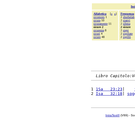
Ind
Alfabetica
[
«
»
]
Frequenza
sicomoro
1
2
shuthelah
sicura
10
2
sianvi
sicuramente
11
2
sibma
sicure 2
2 sicure
sicurezza
8
2
siepi
sicuri
4
2
sigillate
sicuro
48
2
sigillò
Libro Capitolo:V
1 
1Sa   23:23
|    
2 
Isa   32:18
| 
sog
IntraText®
(V89) - So