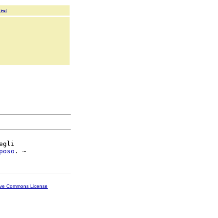
Text
gli

poso
ive Commons License