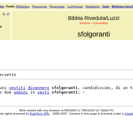
ice
|
Parole
:
Alfabetica
-
Frequenza
-
Rovesciate
-
Lunghezza
-
Statistiche
|
Aiuto
|
Biblioteca Intra
[
«
»
]
Bibbia Riveduta/Luzzi
IntraText - Concordanze
ti
sfolgoranti
ersetto
uoi 
vestiti
divennero
sfolgoranti
, candidissimi, di un ta
o due 
uomini
 in 
vesti
sfolgoranti
Best viewed with any browser at 800x600 or 768x1024 on Tablet PC
me rights reserved by
EuloTech SRL
- 1996-2007. Content in this page is licensed under a
Creat