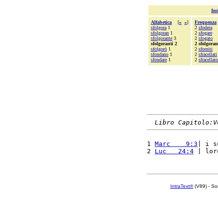
Ind
Alfabetica
[
«
»
]
Frequenza
sfolgora
1
2
sfodera
sfolgoran
1
2
sfogare
sfolgorante
3
2
sfogato
sfolgoranti 2
2 sfolgoran
sfolgorò
1
2
sforniti
sfondano
1
2
sfracellati
sfondare
1
2
sfracellato
Libro Capitolo:V
1 
Marc    9:3
| i s
2 
Luc   24:4
 | lor
IntraText®
(V89) - So