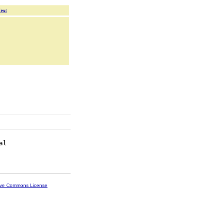
Text
l

ive Commons License