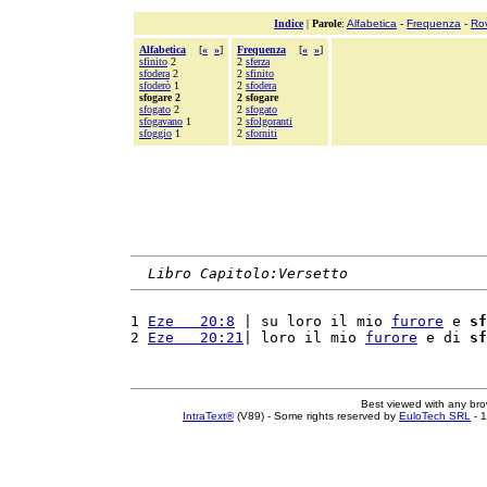
Indice
|
Parole
:
Alfabetica
-
Frequenza
-
Ro
Alfabetica
[
«
»
]
Frequenza
[
«
»
]
sfinito
2
2
sferza
sfodera
2
2
sfinito
sfoderò
1
2
sfodera
sfogare 2
2 sfogare
sfogato
2
2
sfogato
sfogavano
1
2
sfolgoranti
sfoggio
1
2
sforniti
Libro Capitolo:Versetto
1 
Eze   20:8
 | su loro il mio 
furore
 e 
sf
2 
Eze   20:21
| loro il mio 
furore
 e di 
sf
Best viewed with any br
IntraText®
(V89) - Some rights reserved by
EuloTech SRL
- 1